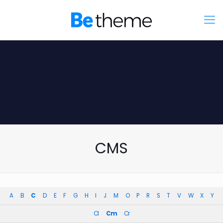
CMS
A
B
C
D
E
F
G
H
I
J
M
O
P
R
S
T
V
W
X
Y
Cl
Cm
Cr