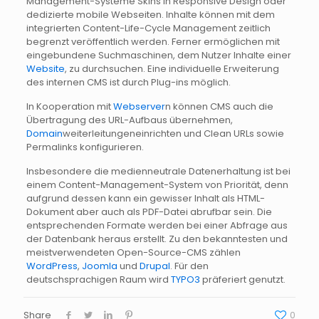
Management-Systeme
Skins in
Responsive
Design oder
dedizierte mobile Webseiten. Inhalte können mit dem
integrierten
Content-Life-Cycle
Management zeitlich
begrenzt
veröffentlich
werden. Ferner ermöglichen mit
eingebundene Suchmaschinen, dem Nutzer Inhalte einer
Website
, zu durchsuchen. Eine individuelle Erweiterung
des internen CMS ist durch
Plug-ins
möglich.
In Kooperation mit
Webserver
n können CMS auch die
Übertragung des
URL-Aufbaus
übernehmen,
Domain
weiterleitungen
einrichten und
Clean
URLs sowie
Permalinks
konfigurieren.
Insbesondere die
medienneutrale
Datenerhaltung
ist bei
einem
Content-Management-System
von Priorität, denn
aufgrund dessen kann ein gewisser Inhalt als
HTML-
Dokument
aber auch als PDF-Datei abrufbar sein. Die
entsprechenden Formate werden bei einer Abfrage aus
der Datenbank heraus erstellt. Zu den bekanntesten und
meistverwendeten
Open-Source-CMS
zählen
WordPress
,
Joomla
und
Drupal
. Für den
deutschsprachigen Raum wird
TYPO3
präferiert genutzt.
Share
0