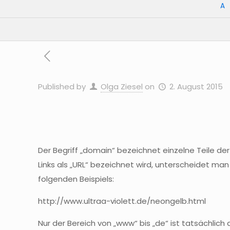
A
Published by
Olga Ziesel
on
2. August 2015
Der Begriff „
domain
“ bezeichnet einzelne Teile de
Links als „URL“ bezeichnet wird, unterscheidet m
folgenden Beispiels:
http://
www
.
ultraa-violett
.de/neongelb.html
Nur der Bereich von „
www
“ bis „de“ ist tatsächlich