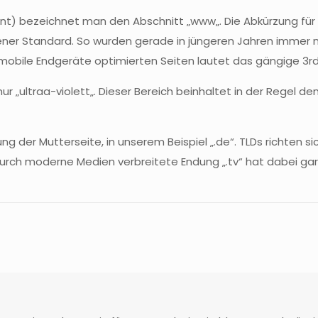
nt) bezeichnet man den Abschnitt „
www
„. Die Abkürzung für 
ebener Standard. So wurden gerade in jüngeren Jahren immer 
 mobile Endgeräte optimierten Seiten lautet das gängige
3r
ur „
ultraa-violett
„. Dieser Bereich beinhaltet in der Regel de
dung der
Mutterseite
, in unserem Beispiel „.de“.
TLDs
richten si
durch moderne Medien verbreitete Endung „.
tv
“ hat dabei gar