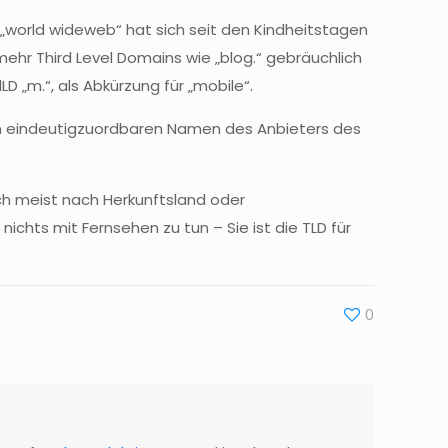
„
world
wide
web“ hat sich seit den
Kindheitstagen
mehr Third Level Domains wie „
blog
.“ gebräuchlich
dLD
„m.“, als Abkürzung für „mobile“.
n eindeutig
zuordbaren
Namen des Anbieters des
ch meist nach Herkunftsland oder
 nichts mit Fernsehen zu tun – Sie ist die
TLD
für
0