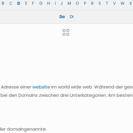
B
C
D
E
F
G
H
I
J
M
O
P
R
S
T
V
W
X
Do
Dr
r Adresse einer
website
im
world
wide
web. Während der gesa
an bei den Domains zwischen drei Unterkategorien. Am beste
 der
domaingenannte
.