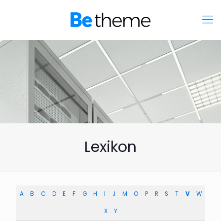
Lexikon
A
B
C
D
E
F
G
H
I
J
M
O
P
R
S
T
V
W
X
Y