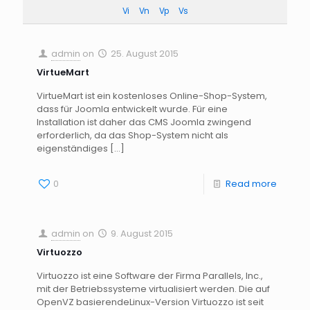
Vi
Vn
Vp
Vs
admin
on
25. August 2015
VirtueMart
VirtueMart ist ein kostenloses Online-Shop-System,
dass für Joomla entwickelt wurde. Für eine
Installation ist daher das CMS Joomla zwingend
erforderlich, da das Shop-System nicht als
eigenständiges
[…]
0
Read more
admin
on
9. August 2015
Virtuozzo
Virtuozzo ist eine Software der Firma Parallels, Inc.,
mit der Betriebssysteme virtualisiert werden. Die auf
OpenVZ basierendeLinux-Version Virtuozzo ist seit