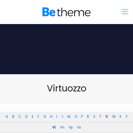
Virtuozzo
A
B
C
D
E
F
G
H
I
J
M
O
P
R
S
T
V
W
X
Y
Vi
Vn
Vp
Vs