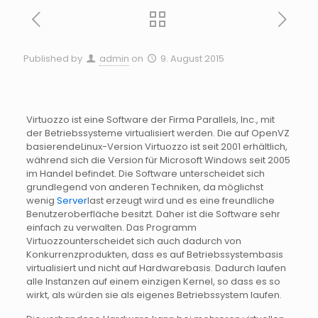
Published by
admin
on
9. August 2015
Virtuozzo
ist eine Software der Firma
Parallels
, Inc., mit
der Betriebssysteme virtualisiert werden. Die auf
OpenVZ
basierende
Linux-Version
Virtuozzo
ist seit 2001 erhältlich,
während sich die Version für Microsoft Windows seit 2005
im Handel befindet. Die Software unterscheidet sich
grundlegend von anderen Techniken, da möglichst
wenig
Server
last
erzeugt wird und es eine freundliche
Benutzeroberfläche besitzt. Daher ist die Software sehr
einfach zu verwalten. Das Programm
Virtuozzo
unterscheidet sich auch dadurch von
Konkurrenzprodukten, dass es auf
Betriebssystembasis
virtualisiert und nicht auf
Hardwarebasis
. Dadurch laufen
alle Instanzen auf einem einzigen Kernel, so dass es so
wirkt, als würden sie als eigenes Betriebssystem laufen.