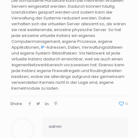
Die vorhandene Hardware kann bei mehreren virtuellen
Servern eingesetzt werden. Dadurch können häufig
Lizenzkosten
gespart werden und zudem kann die
Verwaltung der Systeme reduziert werden. Dabei
verhalten sich die virtuellen Server allesamt so, als wären
sie real existierende, einzelne physische Server. So hat
jede einzelne virtuelle Instanz ein eigenes
Computermanagement
, eigene Prozesse, eigene
Applikationen,
IP
-Adressen
, Daten,
Verwaltungsdateien
und eigene
System-Bibliotheken
. Via Netzwerk ist jede
virtuelle Instanz dadurch erreichbar, weil sie auch einen
eigenen
Netzwerkbereich
vorzuweisen hat. Ebenso kann
jede Instanz eigene
Firewallregeln
und
Routingtabellen
besitzen, wobei sie allerdings aufgrund des gemeinsam
verwendeten Kernels nicht in der Lage sind, eigene
Kernelmodule
zu laden.
Share
0
admin