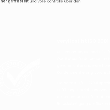
her griffbereit
und volle Kontrolle über den
veryHost ist ISO 9001 
Unternehmen, die nach ISO 90
Qualitätsanforderungen an ih
gehören unter anderem hohe 
Kundenorientierung, voransch
Die Norm ISO/IEC 27001 spezif
Einführung, Betrieb, Überwa
dokumentierten Informatio
Berücksichtigung der Risiken