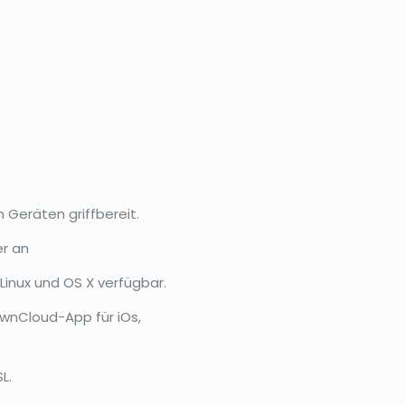
n Geräten griffbereit.
er an
Linux und OS X verfügbar.
ownCloud-App für iOs,
L.