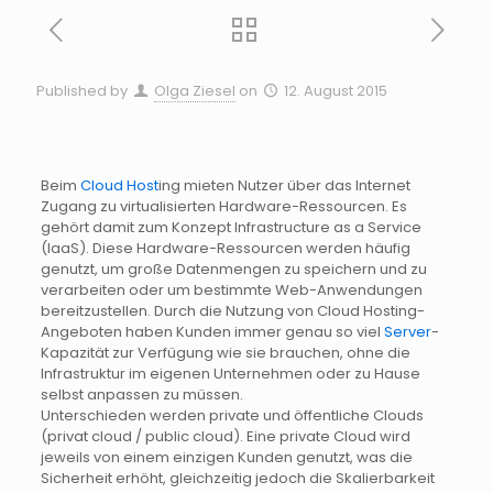
Published by
Olga Ziesel
on
12. August 2015
Beim
Cloud
Host
ing
mieten Nutzer über das Internet
Zugang zu virtualisierten
Hardware-Ressourcen
. Es
gehört damit zum Konzept
Infrastructure
as
a Service
(
IaaS
). Diese
Hardware-Ressourcen
werden häufig
genutzt, um große Datenmengen zu speichern und zu
verarbeiten oder um bestimmte
Web-Anwendungen
bereitzustellen. Durch die Nutzung von
Cloud Hosting
-
Angeboten haben Kunden immer genau so viel
Server
-
Kapazität
zur Verfügung wie sie brauchen, ohne die
Infrastruktur im eigenen Unternehmen oder zu Hause
selbst anpassen zu müssen.
Unterschieden werden private und öffentliche
Clouds
(privat
cloud
/
public
cloud
). Eine private Cloud wird
jeweils von einem einzigen Kunden genutzt, was die
Sicherheit erhöht, gleichzeitig jedoch die Skalierbarkeit