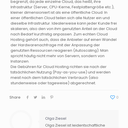
begrenzt, da jede einzelne Cloud, das heißt, ihre
Infrastruktur (Server,
CPU-Kerne
,
Festplattengröße
etc
.),
kleiner dimensioniert ist als eine öffentliche Cloud. In
einer öffentlichen Cloud teilen sich alle Nutzer ein und
dieselbe Infrastruktur. Idealerweise kann jeder Kunde frei
skalieren, also den von ihm genutzten Anteil an der Cloud
nach Bedarf kurzfristig anpassen. Zum echten
Cloud
Hosting
gehört auch, dass die Anbieter auf einen Wandel
der
Hardwarenachfrage
mit der Anpassung der
genutzten Ressourcen reagieren (
Autoscaling
). Man
spricht häufig nicht mehr von Servern, sondern von
Instanzen.
Die Gebühren für
Cloud Hosting
richten sie nach der
tatsächlichen Nutzung (
Pay-
as
-you-use
) und werden
meist nach dem tatsächlichen Verbrauch (also
stundenweise oder tageweise) abgerechnet.
Share
0
Olga Ziesel
Olga Ziesel ist leidentschaftliche