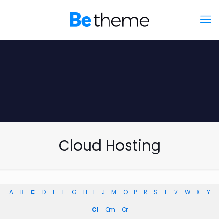
Cloud Hosting
A
B
C
D
E
F
G
H
I
J
M
O
P
R
S
T
V
W
X
Y
Cl
Cm
Cr