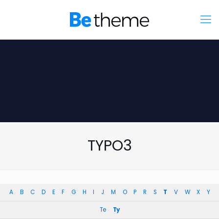
TYPO3
A
B
C
D
E
F
G
H
I
J
M
O
P
R
S
T
V
W
X
Y
Te
Ty