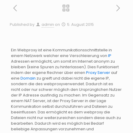
Published by
admin
on
5. August 2015
Ein W
ebproxy
ist eine
Kommunikationsschnittstelle
in
einem Netzwerk welcher eine Verschleierung von
IP
Adressen ermöglicht, um somit im Internet anonym zu
bleiben (keine Spuren zu hinterlassen). Dies Funktioniert
indem der eigene Rechner über einen
Proxy
Server
auf
eine
Domain
zu greift und dabei nicht die eigene IP,
sondern die des
webproxy
verwendet. Dadurch ist es
nicht oder nur schwer möglich den Ursprünglichen Nutzer
der IP Adresse ausfindig zu machen. Im Gegensatz zu
einem
NAT
Server, ist der Proxy Server in der Lage
Kommunikation selbst durchzuführen und Dateien zu
beeinflussen. Das ermöglicht es dem
webproxy
die
Dateien nicht nur
weiterzureichen
sondern diese auch zu
bearbeiten. Dadurch wird es möglich bei Bedarf
beliebige Anpassungen vorzunehmen und