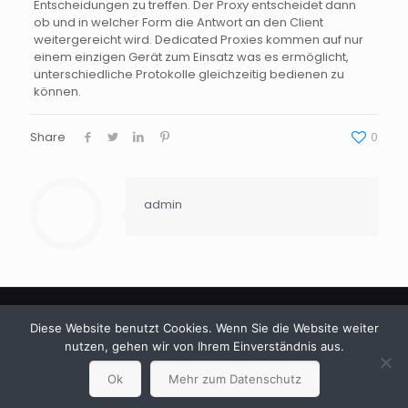
Entscheidungen zu treffen. Der Proxy entscheidet dann
ob und in welcher Form die Antwort an den Client
weitergereicht wird.
Dedicated
Proxies
kommen auf nur
einem einzigen Gerät zum Einsatz was es ermöglicht,
unterschiedliche Protokolle gleichzeitig bedienen zu
können.
Share
0
admin
Diese Website benutzt Cookies. Wenn Sie die Website weiter
nutzen, gehen wir von Ihrem Einverständnis aus.
© 2024 Betheme by
Muffin group
| All Rights Reserved |
Ok
Mehr zum Datenschutz
Powered by
WordPress