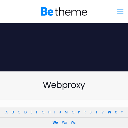
Webproxy
A
B
C
D
E
F
G
H
I
J
M
O
P
R
S
T
V
W
X
Y
We
Wo
Ws