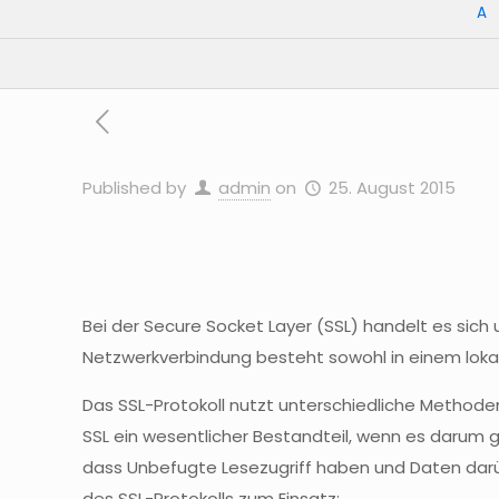
A
Published by
admin
on
25. August 2015
Bei der Secure Socket
Layer
(SSL) handelt es sich 
Netzwerkverbindung besteht sowohl in einem lo
Das
SSL-Protokoll
nutzt unterschiedliche Methoden
SSL ein wesentlicher Bestandteil, wenn es darum
dass Unbefugte Lesezugriff haben und Daten darü
des
SSL-Protokolls
zum Einsatz: