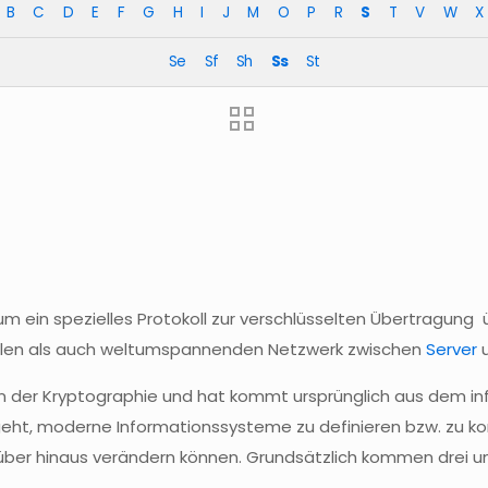
B
C
D
E
F
G
H
I
J
M
O
P
R
S
T
V
W
X
Se
Sf
Sh
Ss
St
um ein spezielles Protokoll zur verschlüsselten Übertragung ü
kalen als auch weltumspannenden Netzwerk zwischen
Server
u
 der Kryptographie und hat kommt ursprünglich aus dem i
n
 geht, moderne Informationssysteme zu definieren
bzw
. zu k
ber hinaus verändern können. Grundsätzlich kommen drei u