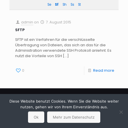
Se
Sf
Sh
Ss
St
admin
on
7. August 2015
SFTP
SFTP ist ein Verfahren für die verschlüsselte
Übertragung von Dateien, das sich an das für die
Administration verwendete SSH Protokoll anlehnt. Es
nutzt die Vorteile von SSH
[…]
0
Read more
Diese Website benutzt Cookies. Wenn Sie die Website weiter
nutzen, gehen wir von Ihrem Einverständnis aus.
© 2024 Betheme by
Muffin group
| All Rights Reserved |
Ok
Mehr zum Datenschutz
Powered by
WordPress