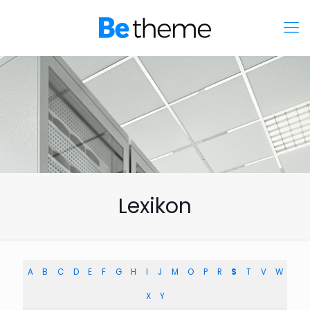
Lexikon
A
B
C
D
E
F
G
H
I
J
M
O
P
R
S
T
V
W
X
Y