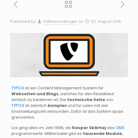
Published by
Katharina Berger
on
22. August 2016
TYPO3
ist ein Content Management System für
Webseiten und Blogs
, welches für den Redakteur
einfach zu bedienen ist. Die
technische Seite
von
TYPO3
ist ziemlich
komplex
und für Laien mit viel
Einarbeitungszeit verbunden. Dafür ist das System quasi
grenzenlos.
Los ging alles im Jahr 1998, als
Kasper Skårhøj
das
CMS
programmierte. Mittlerweile gibt es
tausende Module
,