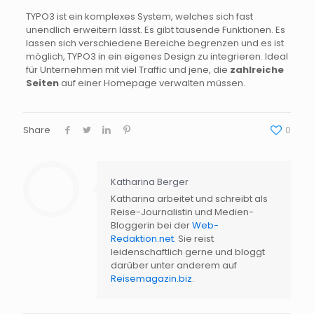
TYPO3 ist ein komplexes System, welches sich fast
unendlich erweitern lässt. Es gibt tausende Funktionen. Es
lassen sich verschiedene Bereiche begrenzen und es ist
möglich, TYPO3 in ein eigenes Design zu integrieren. Ideal
für Unternehmen mit viel Traffic und jene, die
zahlreiche
Seiten
auf einer Homepage verwalten müssen.
Share
0
Katharina Berger
Katharina arbeitet und schreibt als
Hat Ihnen der Beitrag
Reise-Journalistin und Medien-
gefallen?
Bloggerin bei der
Web-
Redaktion.net
. Sie reist
Dann abonnieren Sie doch den
veryHost
leidenschaftlich gerne und bloggt
Newsletter
und erhalten Sie
aktuelle News
darüber unter anderem auf
rund um das Thema
Host
ing
immer frisch
Reisemagazin.biz
.
als E-Mail.