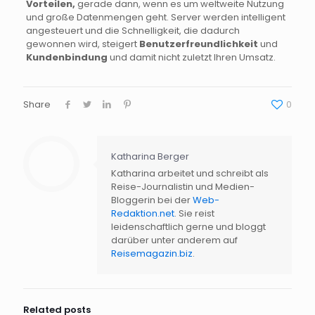
Vorteilen,
gerade dann, wenn es um weltweite Nutzung
und große Datenmengen geht. Server werden intelligent
angesteuert und die Schnelligkeit, die dadurch
gewonnen wird, steigert
Benutzerfreundlichkeit
und
Kundenbindung
und damit nicht zuletzt Ihren Umsatz.
Share
0
Katharina Berger
Katharina arbeitet und schreibt als
Hat Ihnen der Beitrag
Reise-Journalistin und Medien-
gefallen?
Bloggerin bei der
Web-
Redaktion.net
. Sie reist
Dann abonnieren Sie doch den
veryHost
leidenschaftlich gerne und bloggt
Newsletter
und erhalten Sie
aktuelle News
darüber unter anderem auf
rund um das Thema Hosting
immer frisch
Reisemagazin.biz
.
als E-Mail.
Related posts