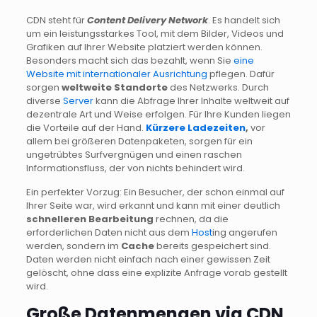
CDN steht für
Content Delivery Network
. Es handelt sich
um ein leistungsstarkes Tool, mit dem Bilder, Videos und
Grafiken auf Ihrer Website platziert werden können.
Besonders macht sich das bezahlt, wenn Sie
eine
Website mit internationaler Ausrichtung
pflegen. Dafür
sorgen
weltweite Standorte
des Netzwerks. Durch
diverse
Server
kann die Abfrage Ihrer Inhalte weltweit auf
dezentrale Art und Weise erfolgen. Für Ihre Kunden liegen
die Vorteile auf der Hand.
Kürzere Ladezeiten
,
vor
allem bei größeren Datenpaketen, sorgen für ein
ungetrübtes Surfvergnügen und einen raschen
Informationsfluss, der von nichts behindert wird.
Ein perfekter Vorzug: Ein Besucher, der schon einmal auf
Ihrer Seite war, wird erkannt und kann mit einer deutlich
schnelleren Bearbeitung
rechnen, da die
erforderlichen Daten nicht aus dem
Host
ing angerufen
werden, sondern im
Cache
bereits gespeichert sind.
Daten werden nicht einfach nach einer gewissen Zeit
gelöscht, ohne dass eine explizite Anfrage vorab gestellt
wird.
Große Datenmengen via CDN