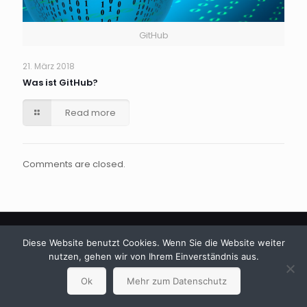
GitHub
21. März 2018
Was ist GitHub?
Read more
Comments are closed.
Diese Website benutzt Cookies. Wenn Sie die Website weiter
nutzen, gehen wir von Ihrem Einverständnis aus.
© 2024 Betheme by
Muffin group
| All Rights Reserved |
Ok
Mehr zum Datenschutz
Powered by
WordPress