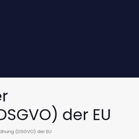
r
DSGVO) der EU
rdnung (DSGVO) der EU