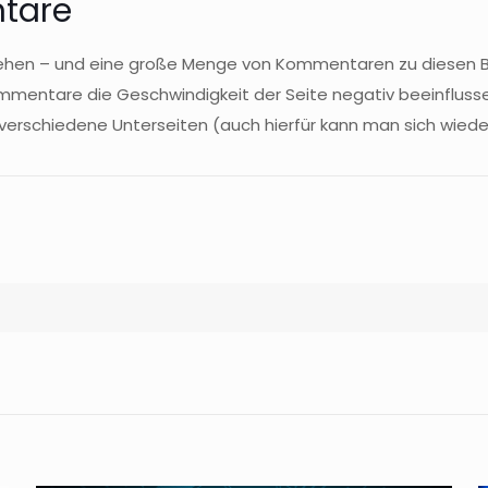
ntare
rsehen – und eine große Menge von Kommentaren zu diesen Bl
ommentare die Geschwindigkeit der Seite negativ beeinfluss
 verschiedene Unterseiten (auch hierfür kann man sich wie
hnen der Beitrag gefallen?
onnieren Sie doch den
veryHost Newsletter
und erhalten Sie
isch als E-Mail.
Jetzt anmelden