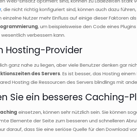
r den Web-Einsatz optimiert sind, können zu Ladezeiten star
r
, die nicht richtig konfiguriert sind, können auch dazu führ
 einzelne Nutzer mehr Einfluss auf einige dieser Faktoren a
Programmierung
, um beispielsweise den Code eines Plugins 
 wesentlich verbessern kann.
n Hosting-Provider
lich ganz nahe zu liegen, aber viele Benutzer denken gar ni
tionszeiten des Servers
. Es ist besser, das Hosting eine
Shared Hosting die Ressourcen des Servers blindlings mit and
n Sie ein besseres Caching-P
aching
einsetzen, können sehr nützlich sein. Sie können so
timmte Elemente der Seite zum besseren und schnelleren Ab
nur darauf, dass Sie eine seriöse Quelle für den Download von