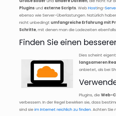
Große Bilder
und
andere Dateien
, die nicht fü
Plugins
und
externe Scripts
. Web
Host
ing-
Serve
ebenso wie Server-Überlastungen. Natürlich haben
nicht unbedingt
umfangreiche Erfahrung mit 
Schritte
, mit denen man die Ladezeiten ebenfalls
Finden Sie einen bessere
Dies scheint eigent
langsameren Reak
anbietet, als bei 
Verwende
Plugins, die
Web-C
verbessern. In der Regel bewirken sie, dass bes
sind sie
im Internet reichlich zu finden
. Achten Sie 