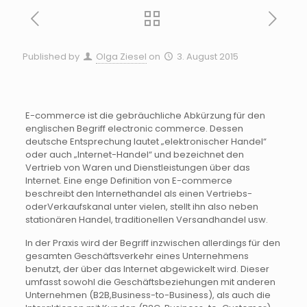
Published by
Olga Ziesel
on
3. August 2015
E-
commerce
ist die gebräuchliche Abkürzung für den
englischen Begriff
electronic
commerce
. Dessen
deutsche Entsprechung lautet „elektronischer Handel“
oder auch „
Internet-Handel
“ und bezeichnet den
Vertrieb von Waren und Dienstleistungen über das
Internet. Eine enge Definition von
E-
commerce
beschreibt den Internethandel als einen Vertriebs-
oder
Verkaufskanal
unter vielen, stellt ihn also neben
stationären Handel, traditionellen Versandhandel
usw
.
In der Praxis wird der Begriff inzwischen allerdings für den
gesamten Geschäftsverkehr eines Unternehmens
benutzt, der über das Internet abgewickelt wird. Dieser
umfasst sowohl die Geschäftsbeziehungen mit anderen
Unternehmen (B2B,
Business-to-Business
), als auch die