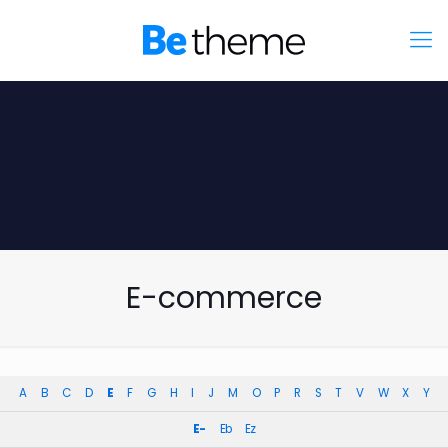
E-commerce
A
B
C
D
E
F
G
H
I
J
M
O
P
R
S
T
V
W
X
Y
E-
Eb
Ez