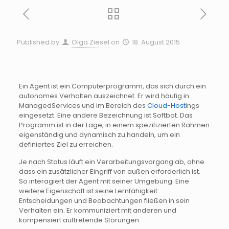
Published by
Olga Ziesel
on
18. August 2015
Ein Agent ist ein Computerprogramm, das sich durch ein
autonomes Verhalten auszeichnet. Er wird häufig in
Managed
Services und im Bereich des
Cloud
-
Host
ings
eingesetzt. Eine andere Bezeichnung ist
Softbot
. Das
Programm ist in der Lage, in einem spezifizierten Rahmen
eigenständig und dynamisch zu handeln, um ein
definiertes Ziel zu erreichen.
Je nach Status läuft ein
Verarbeitungsvorgang
ab, ohne
dass ein zusätzlicher Eingriff von außen erforderlich ist.
So interagiert der Agent mit seiner Umgebung. Eine
weitere Eigenschaft ist seine Lernfähigkeit:
Entscheidungen und Beobachtungen fließen in sein
Verhalten ein. Er kommuniziert mit anderen und
kompensiert auftretende Störungen.