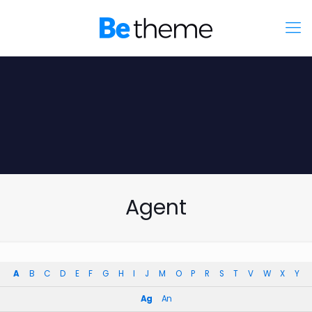
Agent
A
B
C
D
E
F
G
H
I
J
M
O
P
R
S
T
V
W
X
Y
Ag
An