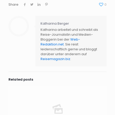
Share
0
Katharina Berger
Katharina arbeitet und schreibt als
Hat Ihnen der Beitrag
Reise-Journalistin und Medien-
gefallen?
Bloggerin bei der
Web-
Redaktion.net
. Sie reist
Dann abonnieren Sie doch den
veryHost
leidenschaftlich gerne und bloggt
Newsletter
und erhalten Sie
aktuelle News
darüber unter anderem auf
rund um das Thema
Host
ing
immer frisch
Reisemagazin.biz
.
als E-Mail.
Related posts