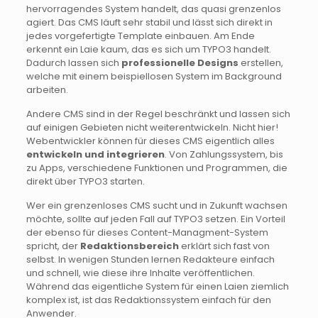
hervorragendes System handelt, das quasi grenzenlos
agiert. Das CMS läuft sehr stabil und lässt sich direkt in
jedes vorgefertigte Template einbauen. Am Ende
erkennt ein Laie kaum, das es sich um TYPO3 handelt.
Dadurch lassen sich
professionelle Designs
erstellen,
welche mit einem beispiellosen System im Background
arbeiten.
Andere CMS sind in der Regel beschränkt und lassen sich
auf einigen Gebieten nicht weiterentwickeln. Nicht hier!
Webentwickler können für dieses CMS eigentlich alles
entwickeln und integrieren
. Von Zahlungssystem, bis
zu Apps, verschiedene Funktionen und Programmen, die
direkt über TYPO3 starten.
Wer ein grenzenloses CMS sucht und in Zukunft wachsen
möchte, sollte auf jeden Fall auf TYPO3 setzen. Ein Vorteil
der ebenso für dieses Content-Managment-System
spricht, der
Redaktionsbereich
erklärt sich fast von
selbst. In wenigen Stunden lernen Redakteure einfach
und schnell, wie diese ihre Inhalte veröffentlichen.
Während das eigentliche System für einen Laien ziemlich
komplex ist, ist das Redaktionssystem einfach für den
Anwender.